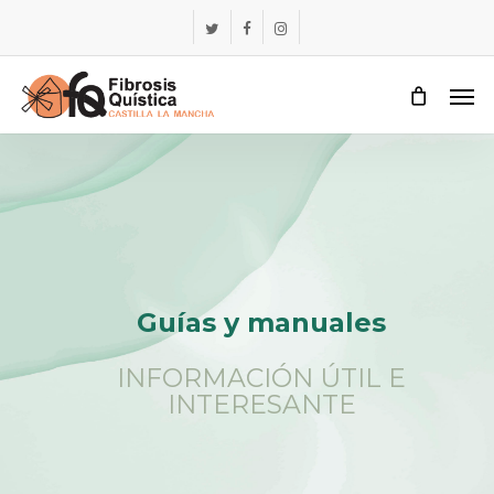
Skip
Menu
twitter
facebook
instagram
to
main
Me
content
Guías
y
manuales
INFORMACIÓN ÚTIL E
INTERESANTE