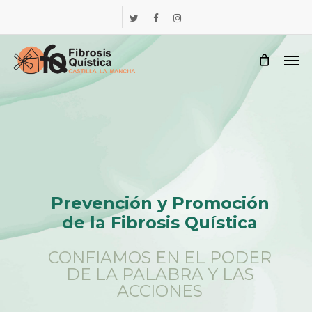
Skip
Menu
twitter
facebook
instagram
to
main
Me
content
Prevención
y
Promoción
de
la
Fibrosis
Quística
CONFIAMOS EN EL PODER
DE LA PALABRA Y LAS
ACCIONES