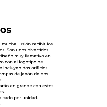
os
á mucha ilusión recibir los
s. Son unos divertidos
iseño muy llamativo en
co con el logotipo de
e incluyen dos orificios
pompas de jabón de dos
s.
sarán en grande con estos
es.
dicado por unidad.
.