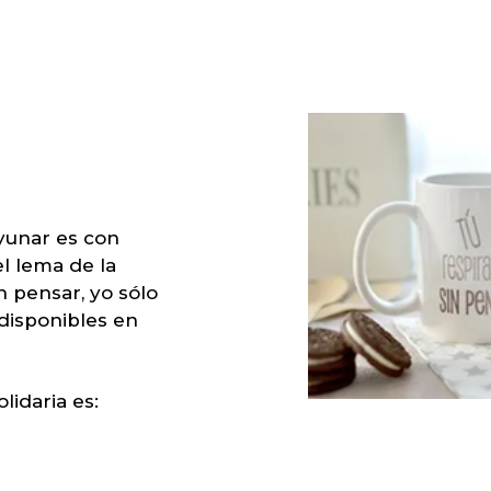
yunar es con
el lema de la
n pensar, yo sólo
 disponibles en
lidaria es: