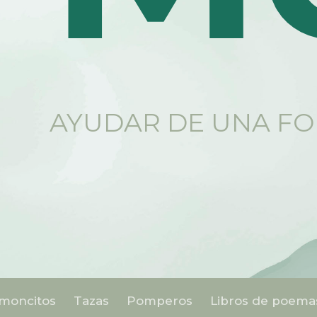
AYUDAR DE UNA FO
moncitos
Tazas
Pomperos
Libros de poema