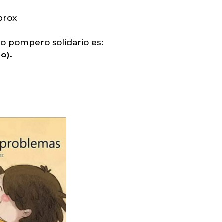
prox
ro pompero solidario es:
o).