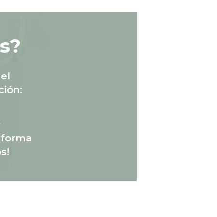
s?
el
ción:
.
a forma
s!