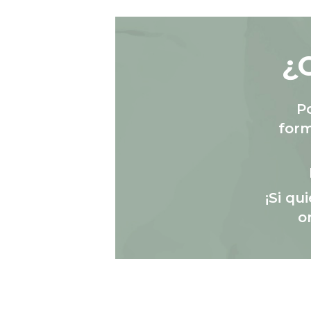
¿
P
form
¡Si qu
o