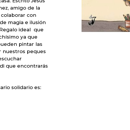
asa. Escrito Jesús
ez, amigo de la
 colaborar con
 de magia e ilusión
Regalo ideal que
chísimo ya que
pueden pintar las
or nuestros peques
 escuchar
idi que encontrarás
rio solidario es: